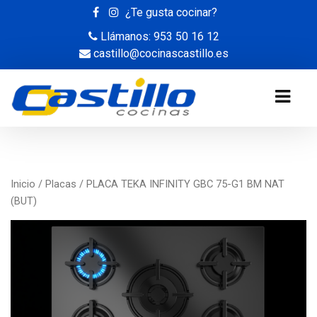
¿Te gusta cocinar?
Llámanos: 953 50 16 12
castillo@cocinascastillo.es
Inicio
/
Placas
/ PLACA TEKA INFINITY GBC 75-G1 BM NAT
(BUT)