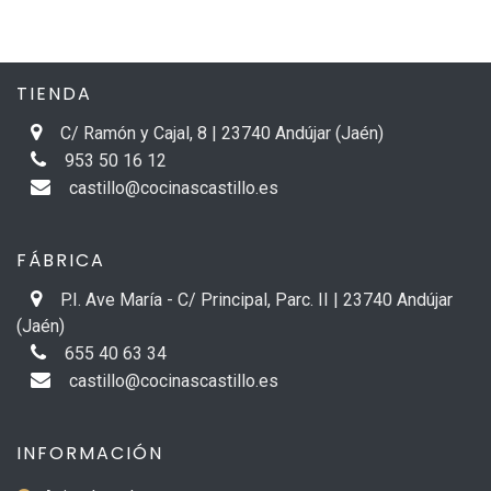
TIENDA
C/ Ramón y Cajal, 8 | 23740 Andújar (Jaén)
953 50 16 12
castillo@cocinascastillo.es
FÁBRICA
P.I. Ave María - C/ Principal, Parc. II | 23740 Andújar
(Jaén)
655 40 63 34
castillo@cocinascastillo.es
INFORMACIÓN