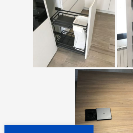
TIENDA
C/ Ramón y Cajal, 8 | 23740 Andújar (Jaén)
953 50 16 12