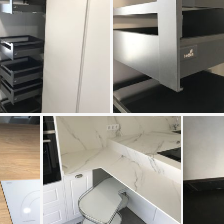
FÁBRICA
I
P.I. Ave María - C/ Principal, Parc. II | 23740
Andújar (Jaén)