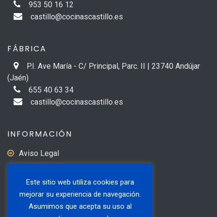
953 50 16 12
castillo@cocinascastillo.es
FÁBRICA
P.I. Ave María - C/ Principal, Parc. II | 23740 Andújar
(Jaén)
655 40 63 34
castillo@cocinascastillo.es
INFORMACIÓN
Aviso Legal
Política de Privacidad
Este sitio web utiliza cookies para
Política de Cookies
mejorar su experiencia de navegación.
Formas de Pago
Asumimos que acepta su uso al