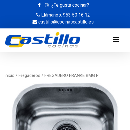
¿Te gusta cocinar?
Llámanos: 953 50 16 12
castillo@cocinascastillo.es
Inicio
/
Fregaderos
/ FREGADERO FRANKE BMG P