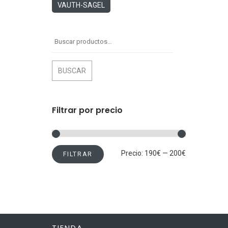
VAUTH-SAGEL
Buscar
por:
BUSCAR
Filtrar por precio
Precio
Precio
Precio:
190€
—
200€
FILTRAR
mínimo
máximo
TIENDA