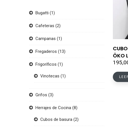
Bugatti
(1)
Cafeteras
(2)
Campanas
(1)
CUBO
Fregaderos
(13)
ÖKO L
195,0
Frigoríficos
(1)
Vinotecas
(1)
LEE
Grifos
(3)
Herrajes de Cocina
(8)
Cubos de basura
(2)