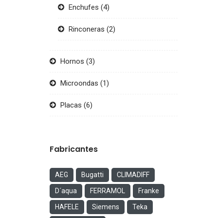
Enchufes
(4)
Rinconeras
(2)
Hornos
(3)
Microondas
(1)
Placas
(6)
Fabricantes
AEG
Bugatti
CLIMADIFF
D´aqua
FERRAMOL
Franke
HAFELE
Siemens
Teka